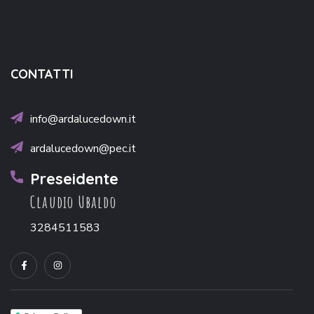
CONTATTI
info@ardalucedown.it
ardalucedown@pec.it
Preseidente
Claudio Ubaldo
3284511583