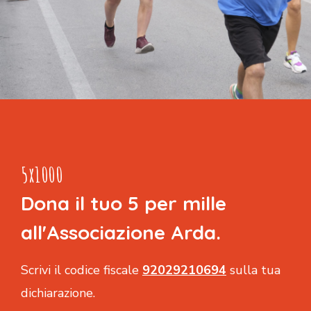
5x1000
Dona il tuo 5 per mille
all'Associazione Arda.
Scrivi il codice fiscale
92029210694
sulla tua
dichiarazione.